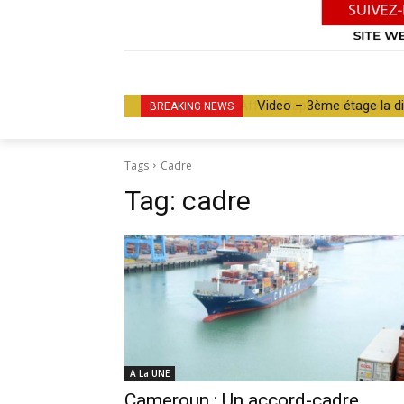
Video – 3ème étage la d
BREAKING NEWS
Tags
Cadre
Tag:
cadre
A La UNE
Cameroun : Un accord-cadre