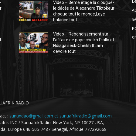
L
-
Video – 3ème étage la diougué-
r
le décès de Alexandro Tiktokeur
A
choque tout le monde,Laye
S
balance tout
P
Video – Rebondissement sur
S
t
l’affaire de pape cheikh Diallo et
Ndiaga seck-Cheikh thiam
devoiie tout
UAFRIK RADIO
act :
sunundao@gmail.com et sunuafrikradio@gmail.com
afrik INC / SunuafrikRadio: New York, NY 10027 USA,
da, Europe 646-505-7487 Senegal, Afrique 777292668