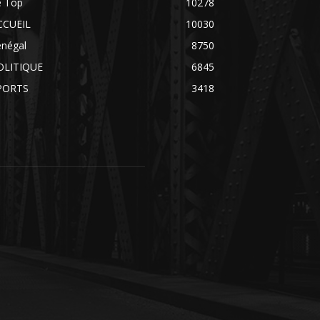
e Top
10278
CCUEIL
10030
énégal
8750
OLITIQUE
6845
PORTS
3418