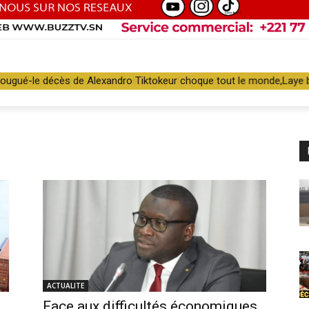
iougué-le décès de Alexandro Tiktokeur choque tout le monde,Laye 
ACTUALITE
Face aux difficultés économiques