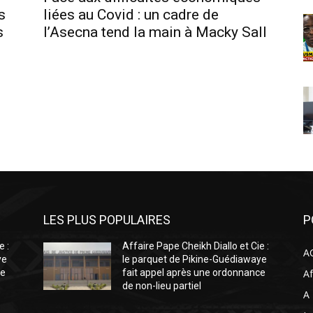
s
liées au Covid : un cadre de
s
l’Asecna tend la main à Macky Sall
LES PLUS POPULAIRES
P
e :
Affaire Pape Cheikh Diallo et Cie :
A
ye
le parquet de Pikine-Guédiawaye
ce
fait appel après une ordonnance
Af
de non-lieu partiel
A