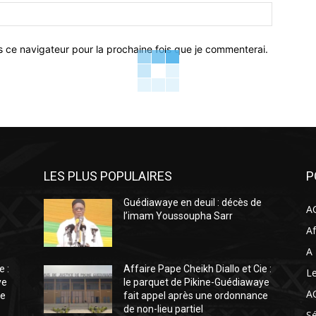
Site
:
s ce navigateur pour la prochaine fois que je commenterai.
LES PLUS POPULAIRES
P
Guédiawaye en deuil : décès de
A
l’imam Youssoupha Sarr
Af
A
e :
Affaire Pape Cheikh Diallo et Cie :
L
ye
le parquet de Pikine-Guédiawaye
A
ce
fait appel après une ordonnance
de non-lieu partiel
S