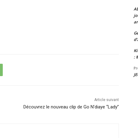
A
jo
ar
G
d’
K
: 
Pr
JE
Article suivant
Découvrez le nouveau clip de Go N’diaye “Lady”