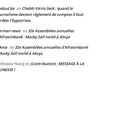
bdoul ba
Cheikh Yérim Seck : quand le
on
urnalisme devient règlement de comptes Il faut
rêter l’hypocrisie.
erman news
32e Assemblées annuelles
on
Afreximbank : Macky Sall invité à Abuja
ikma
32e Assemblées annuelles d’Afreximbank
on
Macky Sall invité à Abuja
(Contribution) : MESSAGE À LA
ofesseur Niang
on
UNESSE !