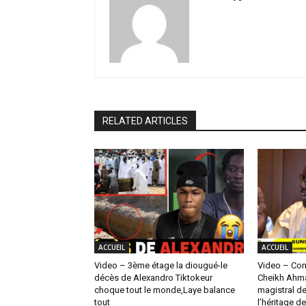
RELATED ARTICLES
ACCUEIL
ACCUEIL
Video – 3ème étage la diougué-le
Video – Cont
décès de Alexandro Tiktokeur
Cheikh Ahma
choque tout le monde,Laye balance
magistral d
tout
l’héritage d