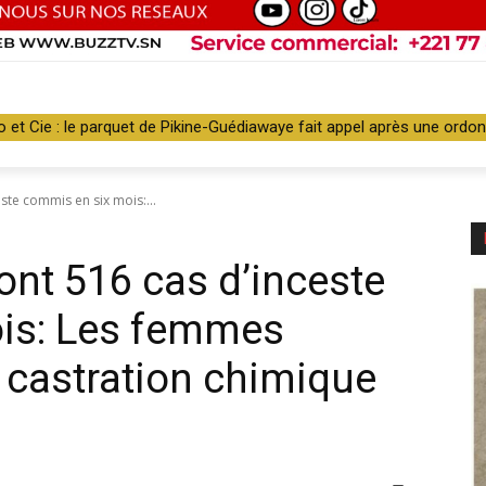
o et Cie : le parquet de Pikine-Guédiawaye fait appel après une ordon
ste commis en six mois:...
ont 516 cas d’inceste
is: Les femmes
a castration chimique