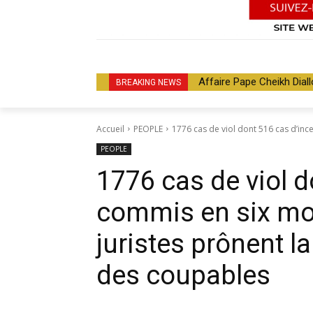
Affaire Pape Cheikh Diall
BREAKING NEWS
Accueil
PEOPLE
1776 cas de viol dont 516 cas d’ince
PEOPLE
1776 cas de viol d
commis en six mo
juristes prônent l
des coupables