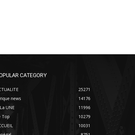
OPULAR CATEGORY
CTUALITE
25271
rique news
14176
 La UNE
11996
e Top
10279
CCUEIL
10031
énégal
8751