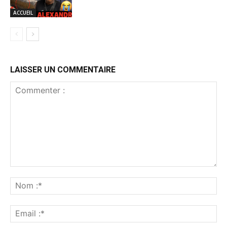
ACCUEIL
LAISSER UN COMMENTAIRE
Commenter
:
No
:*
Ema
:*