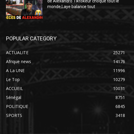
de Alexandro Tiktokeur choque tout le
monde,Laye balance tout
POPULAR CATEGORY
ACTUALITE
25271
Afrique news
14176
A La UNE
11996
Le Top
10279
ACCUEIL
10031
Sénégal
8751
POLITIQUE
6845
SPORTS
3418