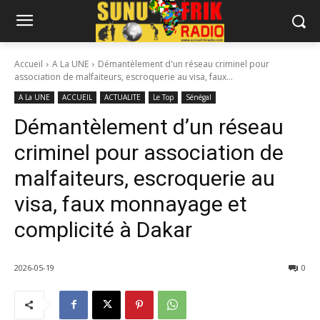
Accueil
A La UNE
Démantèlement d'un réseau criminel pour
association de malfaiteurs, escroquerie au visa, faux...
A La UNE
ACCUEIL
ACTUALITE
Le Top
Sénégal
Démantèlement d’un réseau
criminel pour association de
malfaiteurs, escroquerie au
visa, faux monnayage et
complicité à Dakar
2026-05-19
0