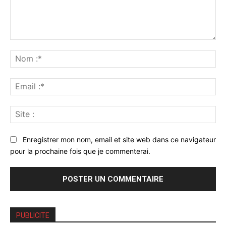
Commenter
:
No
:*
Ema
:*
Sit
:
Enregistrer mon nom, email et site web dans ce navigateur
pour la prochaine fois que je commenterai.
PUBLICITE