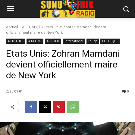
Accueil
ACTUALITE
Etats Unis: Zohran Mamdani devient
officiellement maire de New York
ACTUALITE
A La UNE
ACCUEIL
International
Le Top
POLITIQUE
Etats Unis: Zohran Mamdani
devient officiellement maire
de New York
2026-01-01
0