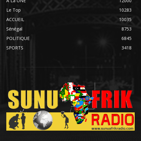
A La UNE
12000
Le Top
10283
ACCUEIL
10035
Sénégal
8753
POLITIQUE
6845
SPORTS
3418