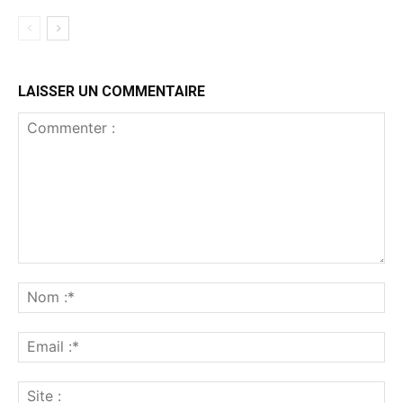
LAISSER UN COMMENTAIRE
Commenter
:
No
:*
Ema
:*
Sit