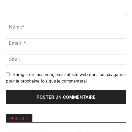
Commenter
:
No
:*
Ema
:*
Sit
:
Enregistrer mon nom, email et site web dans ce navigateur
pour la prochaine fois que je commenterai.
PUBLICITE