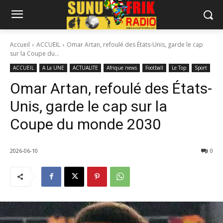
Accueil
ACCUEIL
Omar Artan, refoulé des États-Unis, garde le cap
sur la Coupe du...
ACCUEIL
A La UNE
ACTUALITE
Afrique news
Football
Le Top
Sport
Omar Artan, refoulé des États-
Unis, garde le cap sur la
Coupe du monde 2030
2026-06-10
0