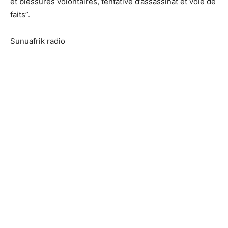
et blessures volontaires, tentative d’assassinat et voie de
faits”.
Sunuafrik radio