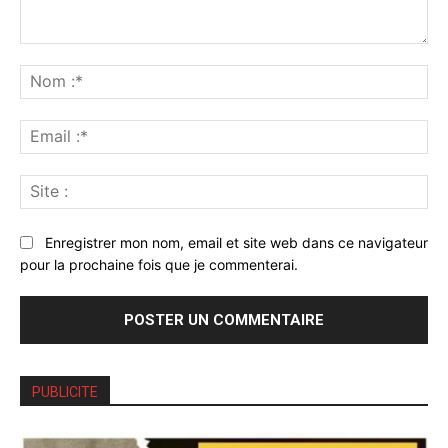
Commenter
:
No
:*
Ema
:*
Sit
:
Enregistrer mon nom, email et site web dans ce navigateur
pour la prochaine fois que je commenterai.
PUBLICITE