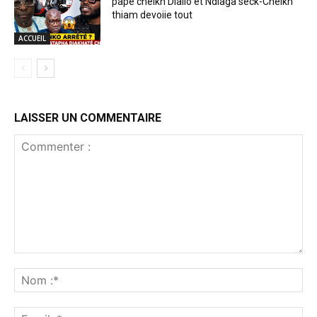
pape cheikh Diallo et Ndiaga seck-Cheikh
thiam devoiie tout
ACCUEIL
LAISSER UN COMMENTAIRE
Commenter
:
No
:*
Ema