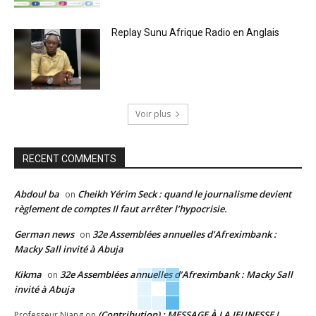
Replay Sunu Afrique Radio en Anglais
Voir plus
RECENT COMMENTS
Abdoul ba
Cheikh Yérim Seck : quand le journalisme devient
on
règlement de comptes Il faut arrêter l’hypocrisie.
German news
32e Assemblées annuelles d’Afreximbank :
on
Macky Sall invité à Abuja
Kikma
32e Assemblées annuelles d’Afreximbank : Macky Sall
on
invité à Abuja
(Contribution) : MESSAGE À LA JEUNESSE !
Professeur Niang
on