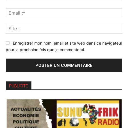
:*
Ema
:*
Sit
:
Enregistrer mon nom, email et site web dans ce navigateur
pour la prochaine fois que je commenterai.
PUBLICITE