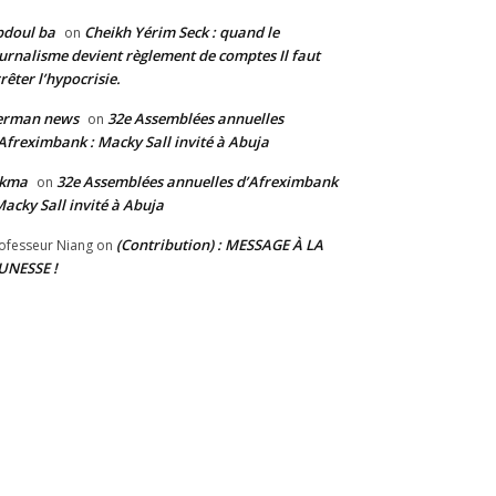
bdoul ba
Cheikh Yérim Seck : quand le
on
urnalisme devient règlement de comptes Il faut
rêter l’hypocrisie.
erman news
32e Assemblées annuelles
on
Afreximbank : Macky Sall invité à Abuja
ikma
32e Assemblées annuelles d’Afreximbank
on
Macky Sall invité à Abuja
(Contribution) : MESSAGE À LA
ofesseur Niang
on
UNESSE !