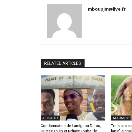
mboupjm@live.fr
RELATED ARTICLES
ACTUALITE
ACTUALITE
Condamnation de Lamignou Darou,
Trois cas su
Oustaz Thiep et Ndiaye Touba : le
lapin” signa