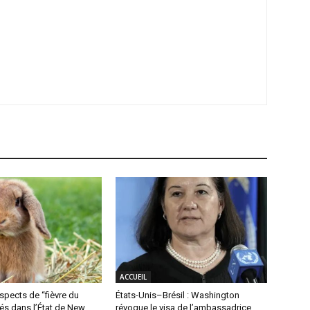
ACCUEIL
spects de “fièvre du
États-Unis–Brésil : Washington
lés dans l’État de New
révoque le visa de l’ambassadrice