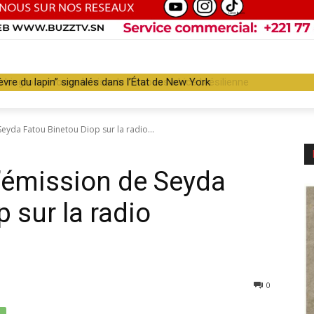
ington révoque le visa de l’ambassadrice brésilienne
Seyda Fatou Binetou Diop sur la radio...
 l’émission de Seyda
 sur la radio
0