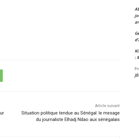
A
jo
ar
G
d’
K
: 
Pr
JE
Article suivant
ur
Situation politique tendue au Sénégal: le mesage
du journaliste Elhadj Ndao aux sénégalais