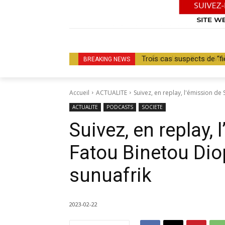
États-Unis–Brésil : Wash
BREAKING NEWS
Accueil
ACTUALITE
Suivez, en replay, l'émission de 
ACTUALITE
PODCASTS
SOCIETE
Suivez, en replay,
Fatou Binetou Diop
sunuafrik
2023-02-22