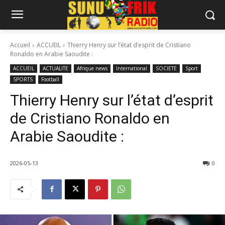
Accueil
ACCUEIL
Thierry Henry sur l’état d’esprit de Cristiano
Ronaldo en Arabie Saoudite :
ACCUEIL
ACTUALITE
Afrique news
International
SOCIETE
Sport
SPORTS
Football
Thierry Henry sur l’état d’esprit
de Cristiano Ronaldo en
Arabie Saoudite :
2026-05-13
0