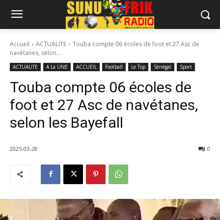
Accueil
ACTUALITE
Touba compte 06 écoles de foot et 27 Asc de
navétanes, selon...
ACTUALITE
A La UNE
ACCUEIL
Football
Le Top
Sénégal
Sport
Touba compte 06 écoles de
foot et 27 Asc de navétanes,
selon les Bayefall
2025-03-28
0