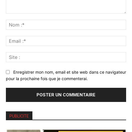
Commenter
:
No
:*
Ema
:*
Sit
:
Enregistrer mon nom, email et site web dans ce navigateur
pour la prochaine fois que je commenterai.
PUBLICITE