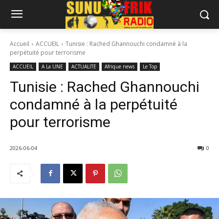
Accueil
ACCUEIL
Tunisie : Rached Ghannouchi condamné à la
perpétuité pour terrorisme
ACCUEIL
A La UNE
ACTUALITE
Afrique news
Le Top
Tunisie : Rached Ghannouchi
condamné à la perpétuité
pour terrorisme
2026-06-04
0