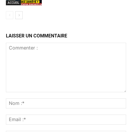
ACCUEIL
LAISSER UN COMMENTAIRE
Commenter
:
No
:*
Ema
:*