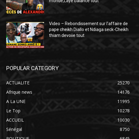
monde,Laye balance tout
Video – Rebondissement sur l’affaire de
pape cheikh Diallo et Ndiaga seck-Cheikh
thiam devoiie tout
POPULAR CATEGORY
ACTUALITE
25270
Afrique news
14176
A La UNE
11995
Le Top
10278
ACCUEIL
10030
Sénégal
8750
POLITIQUE
6845