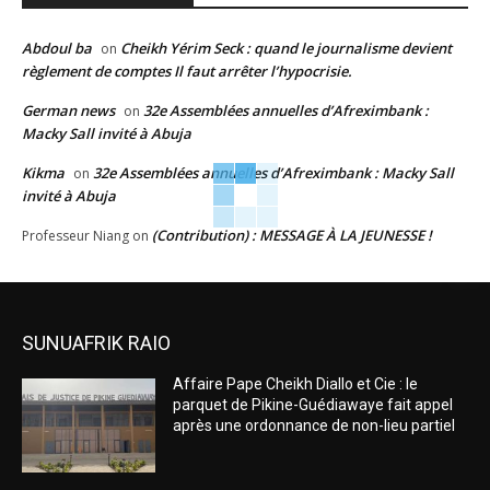
Abdoul ba
Cheikh Yérim Seck : quand le journalisme devient
on
règlement de comptes Il faut arrêter l’hypocrisie.
German news
32e Assemblées annuelles d’Afreximbank :
on
Macky Sall invité à Abuja
Kikma
32e Assemblées annuelles d’Afreximbank : Macky Sall
on
invité à Abuja
(Contribution) : MESSAGE À LA JEUNESSE !
Professeur Niang
on
SUNUAFRIK RAIO
Affaire Pape Cheikh Diallo et Cie : le
parquet de Pikine-Guédiawaye fait appel
après une ordonnance de non-lieu partiel